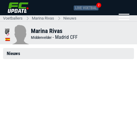
2
LIVE VOETBAL
Voetballers
Marina Rivas
Nieuws
Marina Rivas
-
Madrid CFF
Middenvelder
Nieuws