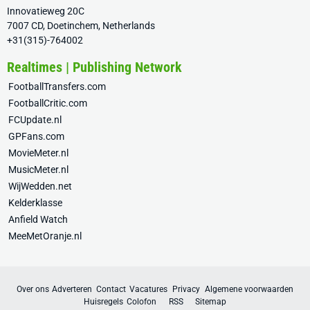
Innovatieweg 20C
7007 CD, Doetinchem, Netherlands
+31(315)-764002
Realtimes | Publishing Network
FootballTransfers.com
FootballCritic.com
FCUpdate.nl
GPFans.com
MovieMeter.nl
MusicMeter.nl
WijWedden.net
Kelderklasse
Anfield Watch
MeeMetOranje.nl
Over ons
Adverteren
Contact
Vacatures
Privacy
Algemene voorwaarden
Huisregels
Colofon
RSS
Sitemap