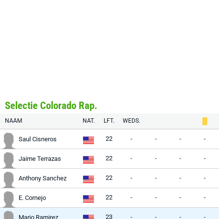
Selectie Colorado Rap.
NAAM
NAT.
LFT.
WEDS.
22
-
-
-
-
Saul Cisneros
22
-
-
-
-
Jaime Terrazas
22
-
-
-
-
Anthony Sanchez
22
-
-
-
-
E. Cornejo
23
-
-
-
-
Mario Ramirez