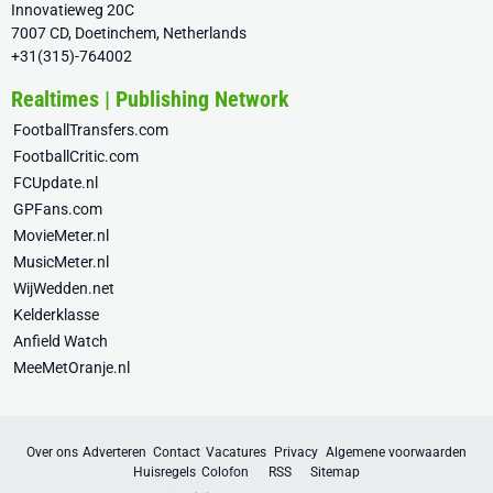
Innovatieweg 20C
7007 CD, Doetinchem, Netherlands
+31(315)-764002
Realtimes | Publishing Network
FootballTransfers.com
FootballCritic.com
FCUpdate.nl
GPFans.com
MovieMeter.nl
MusicMeter.nl
WijWedden.net
Kelderklasse
Anfield Watch
MeeMetOranje.nl
Over ons
Adverteren
Contact
Vacatures
Privacy
Algemene voorwaarden
Huisregels
Colofon
RSS
Sitemap