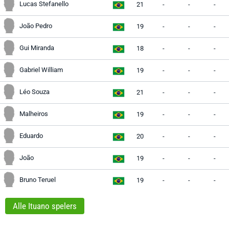
Lucas Stefanello
21
-
-
-
João Pedro
19
-
-
-
Gui Miranda
18
-
-
-
Gabriel William
19
-
-
-
Léo Souza
21
-
-
-
Malheiros
19
-
-
-
Eduardo
20
-
-
-
João
19
-
-
-
Bruno Teruel
19
-
-
-
Alle Ituano spelers