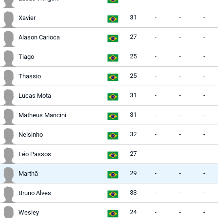
31
-
-
-
Xavier
27
-
-
-
Alason Carioca
25
-
-
-
Tiago
25
-
-
-
Thassio
31
-
-
-
Lucas Mota
31
-
-
-
Matheus Mancini
32
-
-
-
Nelsinho
27
-
-
-
Léo Passos
29
-
-
-
Marthã
33
-
-
-
Bruno Alves
24
-
-
-
Wesley