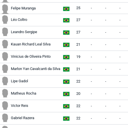
25
-
-
-
Felipe Muranga
Léo Coltro
27
-
-
-
Leandro Sergipe
27
-
-
-
Kauan Richard Leal Silva
21
-
-
-
Vinicius de Oliveira Pinto
19
-
-
-
Marlon Yan Cavalcanti da Silva
21
-
-
-
Lipe Gadol
22
-
-
-
Matheus Rocha
20
-
-
-
Victor Reis
22
-
-
-
Gabriel Razera
22
-
-
-