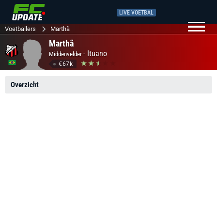
LIVE VOETBAL
Voetballers
Marthã
Marthã
-
Ituano
Middenvelder
€67k
Overzicht