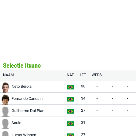
Selectie Ituano
NAAM
NAT.
LFT.
WEDS.
38
-
-
-
Neto Berola
34
-
-
-
Fernando Canesin
27
-
-
-
Guilherme Dal Pian
31
-
-
-
Saulo
27
-
-
-
Lucas Wingert