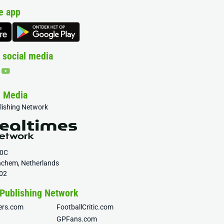
e app
 social media
& Media
blishing Network
20C
nchem, Netherlands
02
 Publishing Network
fers.com
FootballCritic.com
GPFans.com