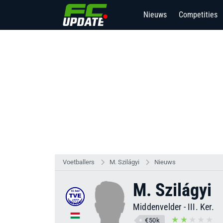
Nieuws
Competities
Voetballers
M. Szilágyi
Nieuws
M. Szilágyi
Middenvelder
-
III. Ker.
€50k