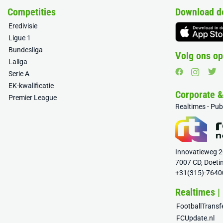
Competities
Download d
Eredivisie
Ligue 1
Bundesliga
Volg ons op
Laliga
Serie A
EK-kwalificatie
Corporate 
Premier League
Realtimes - Pu
Innovatieweg 
7007 CD, Doeti
+31(315)-7640
Realtimes |
FootballTrans
FCUpdate.nl