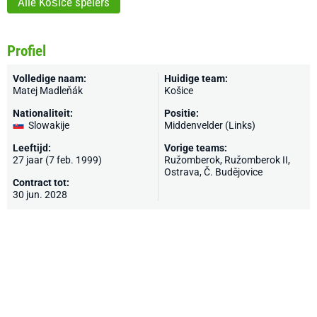
Alle Košice spelers
Profiel
Volledige naam:
Huidige team:
Matej Madleňák
Košice
Nationaliteit:
Positie:
Slowakije
Middenvelder (Links)
Leeftijd:
Vorige teams:
27 jaar (7 feb. 1999)
Ružomberok
, Ružomberok II,
Ostrava
,
Č. Budějovice
Contract tot:
30 jun. 2028