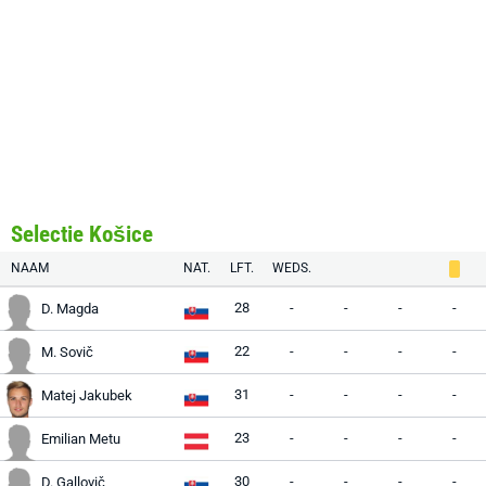
Selectie Košice
NAAM
NAT.
LFT.
WEDS.
28
-
-
-
-
D. Magda
22
-
-
-
-
M. Sovič
31
-
-
-
-
Matej Jakubek
23
-
-
-
-
Emilian Metu
30
-
-
-
-
D. Gallovič