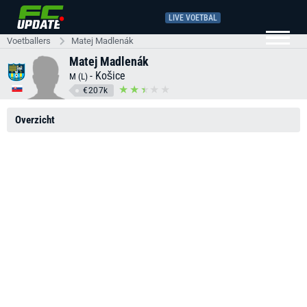
LIVE VOETBAL
Voetballers
Matej Madlenák
Matej Madlenák
-
Košice
M (L)
€207k
Overzicht