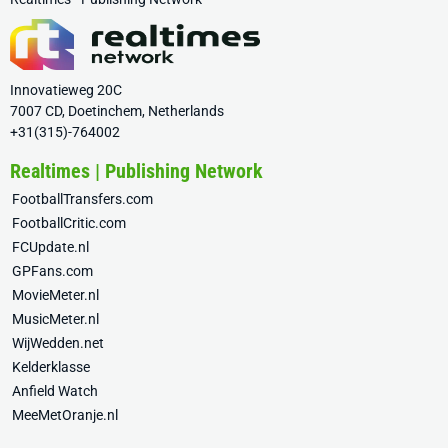
Innovatieweg 20C
7007 CD, Doetinchem, Netherlands
+31(315)-764002
Realtimes | Publishing Network
FootballTransfers.com
FootballCritic.com
FCUpdate.nl
GPFans.com
MovieMeter.nl
MusicMeter.nl
WijWedden.net
Kelderklasse
Anfield Watch
MeeMetOranje.nl