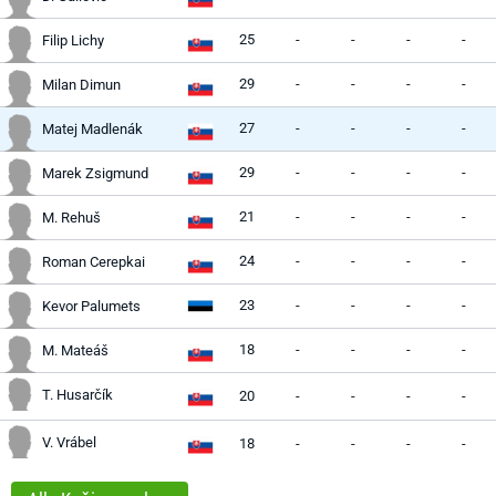
25
-
-
-
-
Filip Lichy
29
-
-
-
-
Milan Dimun
27
-
-
-
-
Matej Madlenák
29
-
-
-
-
Marek Zsigmund
21
-
-
-
-
M. Rehuš
24
-
-
-
-
Roman Cerepkai
23
-
-
-
-
Kevor Palumets
18
-
-
-
-
M. Mateáš
T. Husarčík
20
-
-
-
-
V. Vrábel
18
-
-
-
-