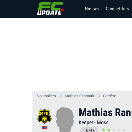
Nieuws
Competities
Voetballers
Mathias Ranmark
Carrière
Mathias Ra
Keeper
-
Moss
€74k