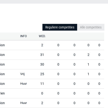
Reguliere competities
Alle competities
INFO
WED.
sion
2
0
0
0
0
sion
31
0
0
2
0
sion
30
0
0
1
0
sion
Vrij
25
0
0
1
0
sion
Huur
11
0
0
0
0
rien
0
0
0
0
0
sion
Huur
2
0
0
0
0