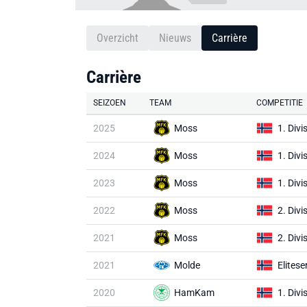
Overzicht
Nieuws
Carrière
Carrière
SEIZOEN
TEAM
COMPETITIE
2025
Moss
1. Divi
2024
Moss
1. Divi
2023
Moss
1. Divi
2022
Moss
2. Divi
2021
Moss
2. Divi
2021
Molde
Elitese
2020
HamKam
1. Divi