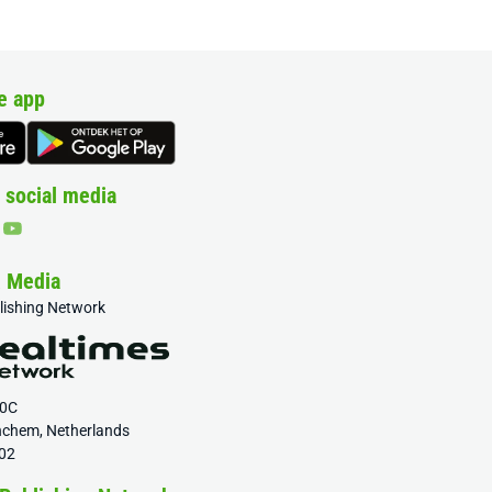
e app
 social media
& Media
blishing Network
20C
nchem, Netherlands
02