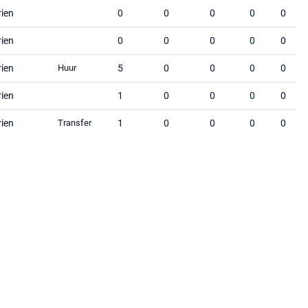
rien
0
0
0
0
0
rien
0
0
0
0
0
rien
Huur
5
0
0
0
0
rien
1
0
0
0
0
rien
Transfer
1
0
0
0
0