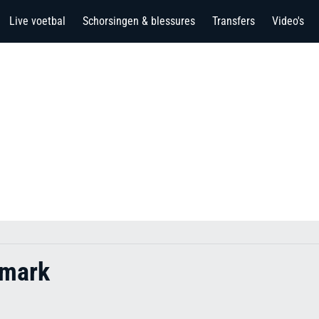
Live voetbal
Schorsingen & blessures
Transfers
Video's
nmark