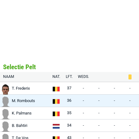
Selectie Pelt
NAAM
NAT.
LFT.
WEDS.
37
-
-
-
-
T. Frederix
36
-
-
-
-
M. Rombouts
35
-
-
-
-
K. Palmans
34
-
-
-
-
B. Bahtiri
43
-
-
-
-
T. De Vos