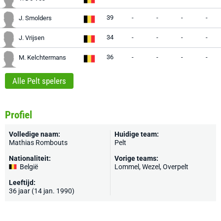
39
-
-
-
-
J. Smolders
34
-
-
-
-
J. Vrijsen
36
-
-
-
-
M. Kelchtermans
Alle Pelt spelers
Profiel
Volledige naam:
Huidige team:
Mathias Rombouts
Pelt
Nationaliteit:
Vorige teams:
België
Lommel
,
Wezel
, Overpelt
Leeftijd:
36 jaar (14 jan. 1990)