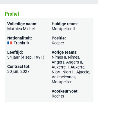
Profiel
Volledige naam:
Huidige team:
Mathieu Michel
Montpellier II
Nationaliteit:
Positie:
Frankrijk
Keeper
Leeftijd:
Vorige teams:
34 jaar (4 sep. 1991)
Nîmes II,
Nîmes
,
Angers
, Angers II,
Contract tot:
Auxerre II,
Auxerre
,
30 jun. 2027
Niort
, Niort II,
Ajaccio
,
Valenciennes
,
Montpellier
Voorkeur voet:
Rechts