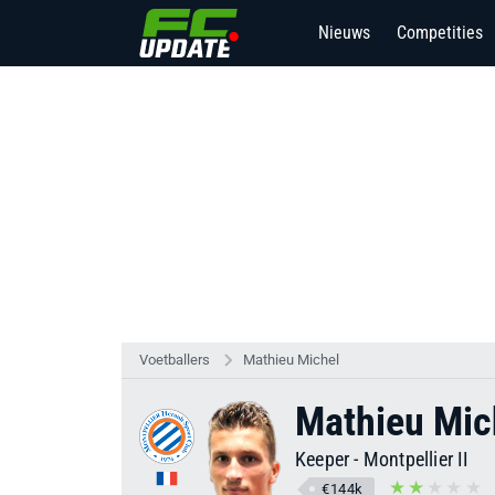
Nieuws
Competities
Voetballers
Mathieu Michel
Mathieu Mic
Keeper
-
Montpellier II
€144k