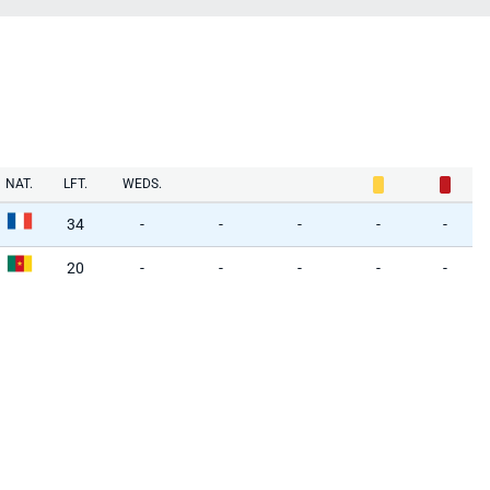
NAT.
LFT.
WEDS.
34
-
-
-
-
-
20
-
-
-
-
-