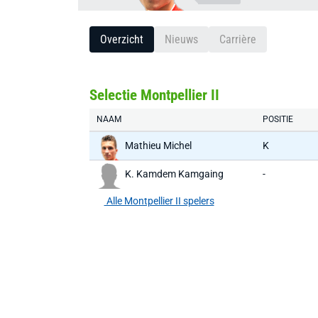
Overzicht
Nieuws
Carrière
Selectie Montpellier II
NAAM
POSITIE
Mathieu Michel
K
K. Kamdem Kamgaing
-
Alle Montpellier II spelers