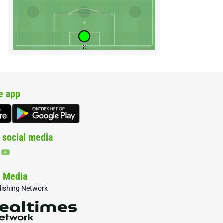
K
e app
 social media
& Media
blishing Network