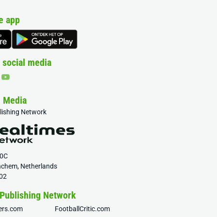
e app
 social media
& Media
blishing Network
20C
nchem, Netherlands
02
 Publishing Network
fers.com
FootballCritic.com