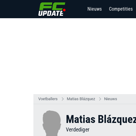
Nieuws
Competities
Voetballers
Matias Blázquez
Nieuws
Matias Blázque
Verdediger