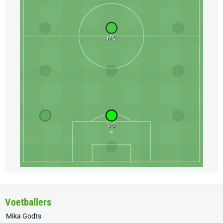
MC
VC
Voetballers
Mika Godts