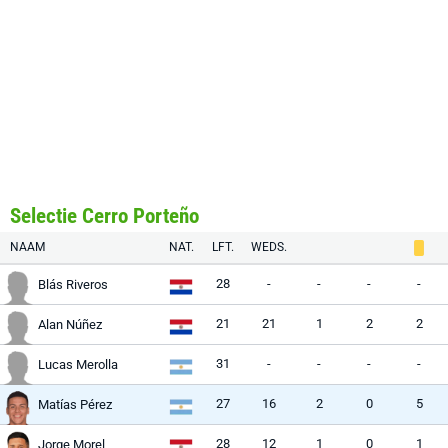
Selectie Cerro Porteño
NAAM
NAT.
LFT.
WEDS.
28
-
-
-
-
Blás Riveros
21
21
1
2
2
Alan Núñez
31
-
-
-
-
Lucas Merolla
27
16
2
0
5
Matías Pérez
28
12
1
0
1
Jorge Morel