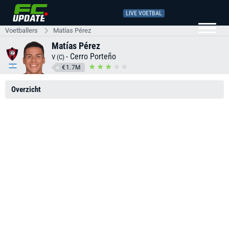
LIVE VOETBAL
Voetballers
Matías Pérez
Matías Pérez
-
Cerro Porteño
V (C)
€1.7M
Overzicht