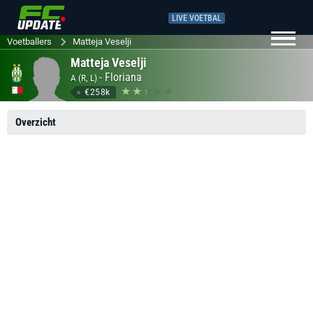
LIVE VOETBAL
Voetballers
Matteja Veselji
Matteja Veselji
-
Floriana
A (R, L)
€258k
Overzicht