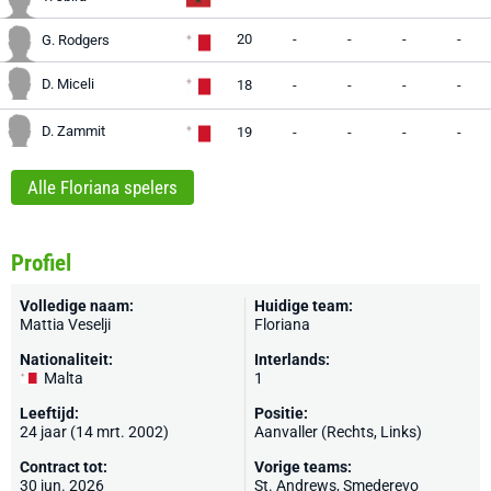
20
-
-
-
-
G. Rodgers
D. Miceli
18
-
-
-
-
D. Zammit
19
-
-
-
-
Alle Floriana spelers
Profiel
Volledige naam:
Huidige team:
Mattia Veselji
Floriana
Nationaliteit:
Interlands:
Malta
1
Leeftijd:
Positie:
24 jaar (14 mrt. 2002)
Aanvaller (Rechts, Links)
Contract tot:
Vorige teams:
30 jun. 2026
St. Andrews, Smederevo