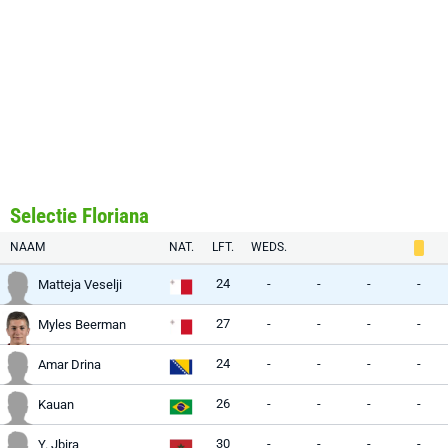
Selectie Floriana
NAAM
NAT.
LFT.
WEDS.
24
-
-
-
-
Matteja Veselji
27
-
-
-
-
Myles Beerman
24
-
-
-
-
Amar Drina
26
-
-
-
-
Kauan
30
-
-
-
-
Y. Jbira