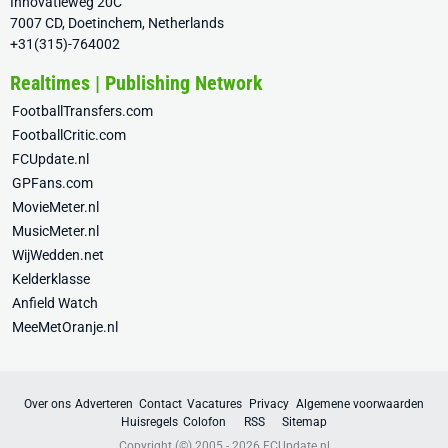
Innovatieweg 20C
7007 CD, Doetinchem, Netherlands
+31(315)-764002
Realtimes | Publishing Network
FootballTransfers.com
FootballCritic.com
FCUpdate.nl
GPFans.com
MovieMeter.nl
MusicMeter.nl
WijWedden.net
Kelderklasse
Anfield Watch
MeeMetOranje.nl
Over ons
Adverteren
Contact
Vacatures
Privacy
Algemene voorwaarden
Huisregels
Colofon
RSS
Sitemap
Copyright (©) 2005 - 2026
FCUpdate.nl