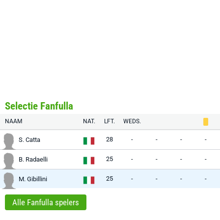
Selectie Fanfulla
NAAM
NAT.
LFT.
WEDS.
28
-
-
-
-
S. Catta
25
-
-
-
-
B. Radaelli
25
-
-
-
-
M. Gibillini
Alle Fanfulla spelers