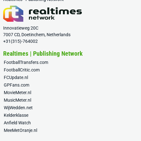
Innovatieweg 20C
7007 CD, Doetinchem, Netherlands
+31(315)-764002
Realtimes | Publishing Network
FootballTransfers.com
FootballCritic.com
FCUpdate.nl
GPFans.com
MovieMeter.nl
MusicMeter.nl
WijWedden.net
Kelderklasse
Anfield Watch
MeeMetOranje.nl