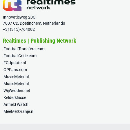
Innovatieweg 20C
7007 CD, Doetinchem, Netherlands
+31(315)-764002
Realtimes | Publishing Network
FootballTransfers.com
FootballCritic.com
FCUpdate.nl
GPFans.com
MovieMeter.nl
MusicMeter.nl
WijWedden.net
Kelderklasse
Anfield Watch
MeeMetOranje.nl