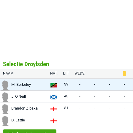
Selectie Droylsden
NAAM
NAT.
LFT.
WEDS.
39
-
-
-
-
M. Berkeley
43
-
-
-
-
J. O'Neill
31
-
-
-
-
Brandon Zibaka
-
-
-
-
-
D. Lattie