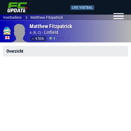
LIVE VOETBAL
Voetballers
Matthew Fitzpatrick
Matthew Fitzpatrick
-
Linfield
A (R, C)
€50k
Overzicht