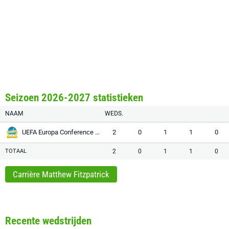
Seizoen 2026-2027 statistieken
NAAM
WEDS.
UEFA Europa Conference League
2
0
1
1
0
TOTAAL
2
0
1
1
0
Carrière Matthew Fitzpatrick
Recente wedstrijden