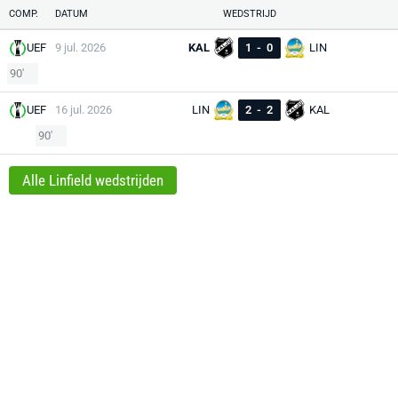
COMP.
DATUM
WEDSTRIJD
UEF
9 jul. 2026
KAL
1
-
0
LIN
90'
UEF
16 jul. 2026
LIN
2
-
2
KAL
90'
Alle Linfield wedstrijden