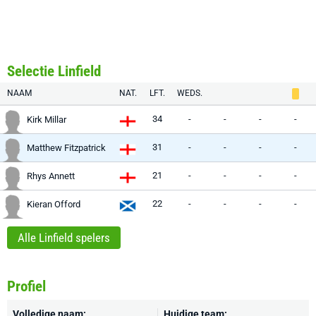
Selectie Linfield
NAAM
NAT.
LFT.
WEDS.
34
-
-
-
-
Kirk Millar
31
-
-
-
-
Matthew Fitzpatrick
21
-
-
-
-
Rhys Annett
22
-
-
-
-
Kieran Offord
Alle Linfield spelers
Profiel
Volledige naam:
Huidige team: