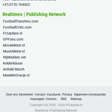
+31(315)-764002
Realtimes | Publishing Network
FootballTransfers.com
FootballCritic.com
FCUpdate.nl
GPFans.com
MovieMeter.nl
MusicMeter.nl
WijWedden.net
Kelderklasse
Anfield Watch
MeeMetOranje.nl
Over ons
Adverteren
Contact
Vacatures
Privacy
Algemene voorwaarden
Huisregels
Colofon
RSS
Sitemap
Copyright (©) 2005 - 2026
FCUpdate.nl
Realtimes | Publishing Network