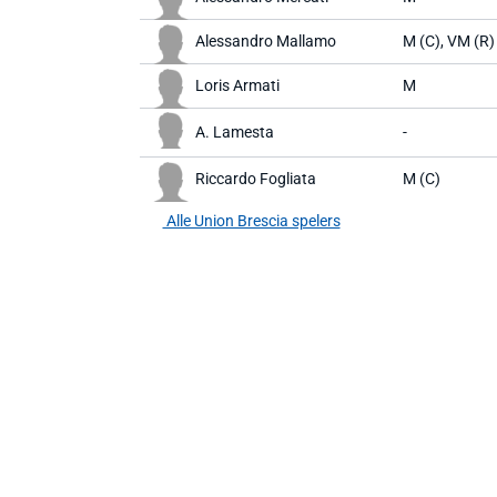
Alessandro Mallamo
M (C), VM (R)
Loris Armati
M
A. Lamesta
-
Riccardo Fogliata
M (C)
Alle Union Brescia spelers