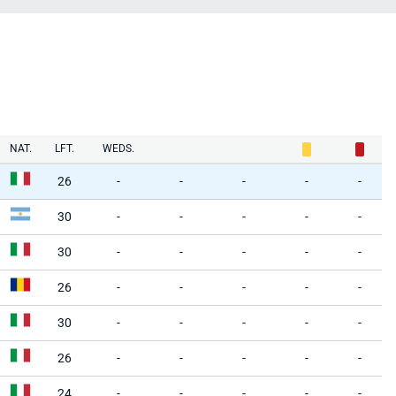
NAT.
LFT.
WEDS.
26
-
-
-
-
-
30
-
-
-
-
-
30
-
-
-
-
-
26
-
-
-
-
-
30
-
-
-
-
-
26
-
-
-
-
-
24
-
-
-
-
-