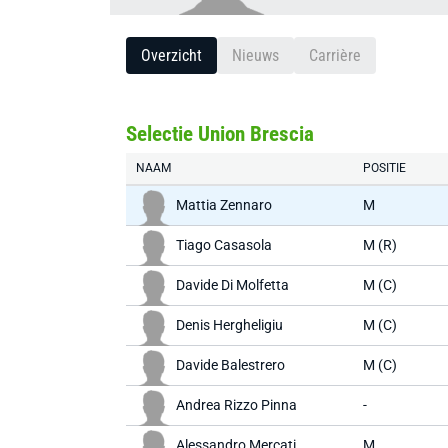
Overzicht
Nieuws
Carrière
Selectie Union Brescia
NAAM
POSITIE
Mattia Zennaro
M
Tiago Casasola
M (R)
Davide Di Molfetta
M (C)
Denis Hergheligiu
M (C)
Davide Balestrero
M (C)
Andrea Rizzo Pinna
-
Alessandro Mercati
M