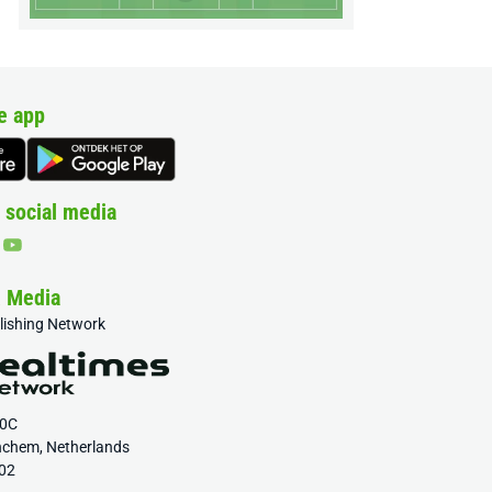
e app
 social media
& Media
blishing Network
20C
nchem, Netherlands
02