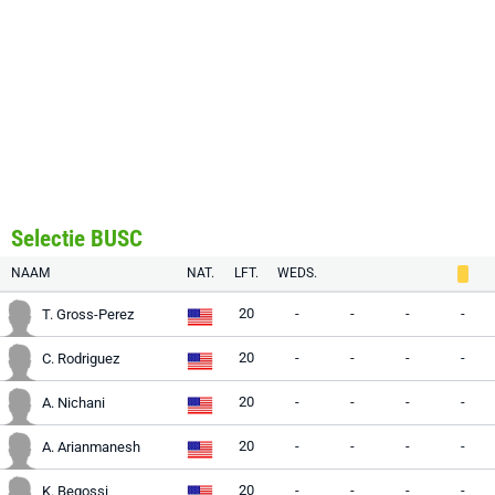
Selectie BUSC
NAAM
NAT.
LFT.
WEDS.
20
-
-
-
-
T. Gross-Perez
20
-
-
-
-
C. Rodriguez
20
-
-
-
-
A. Nichani
20
-
-
-
-
A. Arianmanesh
20
-
-
-
-
K. Begossi