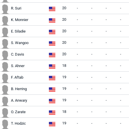
20
-
-
-
-
R. Suri
20
-
-
-
-
K. Monnier
20
-
-
-
-
E. Siladie
20
-
-
-
-
S. Wangoo
20
-
-
-
-
C. Davis
18
-
-
-
-
S. Ahner
19
-
-
-
-
F. Aftab
19
-
-
-
-
B. Herring
19
-
-
-
-
A. Anwary
18
-
-
-
-
O. Zarate
19
-
-
-
-
T. Hodzic