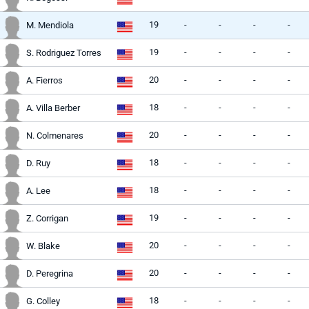
19
-
-
-
-
M. Mendiola
19
-
-
-
-
S. Rodriguez Torres
20
-
-
-
-
A. Fierros
18
-
-
-
-
A. Villa Berber
20
-
-
-
-
N. Colmenares
18
-
-
-
-
D. Ruy
18
-
-
-
-
A. Lee
19
-
-
-
-
Z. Corrigan
20
-
-
-
-
W. Blake
20
-
-
-
-
D. Peregrina
18
-
-
-
-
G. Colley