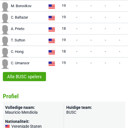
19
-
-
-
-
M. Borovikov
19
-
-
-
-
C. Baltazar
18
-
-
-
-
A. Prieto
19
-
-
-
-
T. Sutton
18
-
-
-
-
C. Hong
19
-
-
-
-
C. Umansor
Alle BUSC spelers
Profiel
Volledige naam:
Huidige team:
Mauricio Mendiola
BUSC
Nationaliteit:
Verenigde Staten