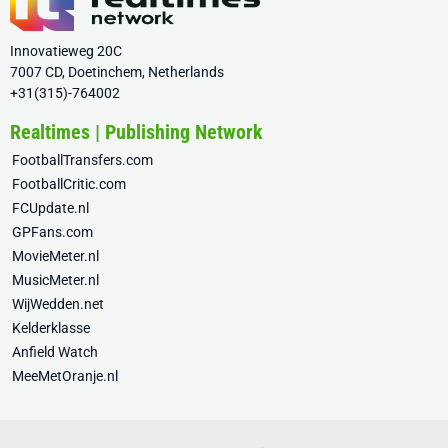
Innovatieweg 20C
7007 CD, Doetinchem, Netherlands
+31(315)-764002
Realtimes | Publishing Network
FootballTransfers.com
FootballCritic.com
FCUpdate.nl
GPFans.com
MovieMeter.nl
MusicMeter.nl
WijWedden.net
Kelderklasse
Anfield Watch
MeeMetOranje.nl