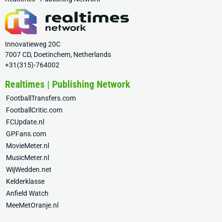
Innovatieweg 20C
7007 CD, Doetinchem, Netherlands
+31(315)-764002
Realtimes | Publishing Network
FootballTransfers.com
FootballCritic.com
FCUpdate.nl
GPFans.com
MovieMeter.nl
MusicMeter.nl
WijWedden.net
Kelderklasse
Anfield Watch
MeeMetOranje.nl