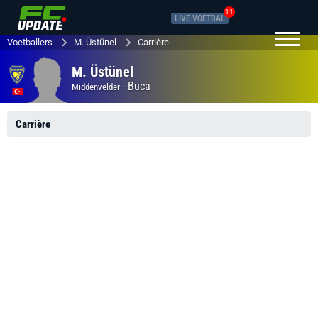
11
LIVE VOETBAL
Voetballers
M. Üstünel
Carrière
M. Üstünel
-
Buca
Middenvelder
Carrière