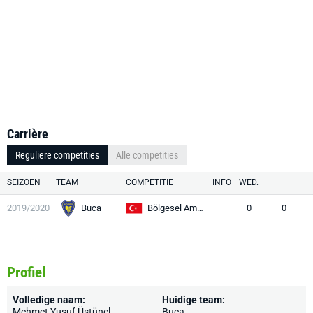
Carrière
Reguliere competities
Alle competities
SEIZOEN
TEAM
COMPETITIE
INFO
WED.
2019/2020
Buca
Bölgesel Amatör Lig
0
0
Profiel
Volledige naam:
Huidige team:
Mehmet Yusuf Üstünel
Buca