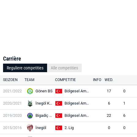
Carrière
Reguliere competities
Alle competities
SEIZOEN
TEAM
COMPETITIE
INFO
WED.
2021/2022
Gönen BS
Bölgesel Amatör Lig
17
0
2020/2021
İnegöl Kafkas
Bölgesel Amatör Lig
6
1
2019/2020
Bigadiç Bld
Bölgesel Amatör Lig
22
6
2015/2016
İnegöl
2. Lig
0
0