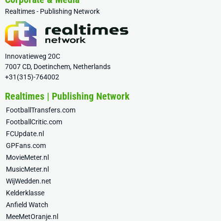
Realtimes - Publishing Network
Innovatieweg 20C
7007 CD, Doetinchem, Netherlands
+31(315)-764002
Realtimes | Publishing Network
FootballTransfers.com
FootballCritic.com
FCUpdate.nl
GPFans.com
MovieMeter.nl
MusicMeter.nl
WijWedden.net
Kelderklasse
Anfield Watch
MeeMetOranje.nl