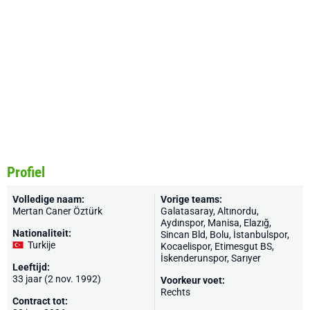
Profiel
Volledige naam:
Vorige teams:
Mertan Caner Öztürk
Galatasaray
, Altınordu,
Aydınspor, Manisa, Elazığ,
Nationaliteit:
Sincan Bld, Bolu,
İstanbulspor
,
Turkije
Kocaelispor
, Etimesgut BS,
İskenderunspor, Sarıyer
Leeftijd:
33 jaar (2 nov. 1992)
Voorkeur voet:
Rechts
Contract tot: