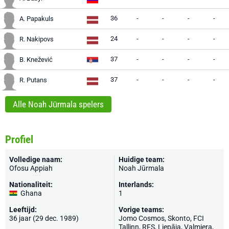
36
-
-
-
-
A. Papakuls
24
-
-
-
-
R. Nakipovs
37
-
-
-
-
B. Knežević
37
-
-
-
-
R. Putans
Alle Noah Jūrmala spelers
Profiel
Volledige naam:
Huidige team:
Ofosu Appiah
Noah Jūrmala
Nationaliteit:
Interlands:
Ghana
1
Leeftijd:
Vorige teams:
36 jaar (29 dec. 1989)
Jomo Cosmos, Skonto, FCI
Tallinn,
RFS
,
Liepāja
,
Valmiera
,