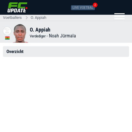
2
LIVE VOETBAL
Voetballers
O. Appiah
O. Appiah
-
Noah Jūrmala
Verdediger
Overzicht