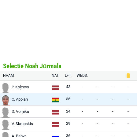
Selectie Noah Jūrmala
NAAM
NAT.
LFT.
WEDS.
43
-
-
-
-
P. Koļcovs
36
-
-
-
-
O. Appiah
24
-
-
-
-
D. Vorņiku
29
-
-
-
-
V. Skrupskis
36
-
-
-
-
A. Babyr