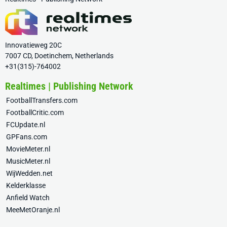
Innovatieweg 20C
7007 CD, Doetinchem, Netherlands
+31(315)-764002
Realtimes | Publishing Network
FootballTransfers.com
FootballCritic.com
FCUpdate.nl
GPFans.com
MovieMeter.nl
MusicMeter.nl
WijWedden.net
Kelderklasse
Anfield Watch
MeeMetOranje.nl