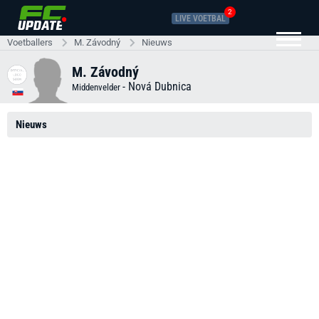
2
LIVE VOETBAL
Voetballers
M. Závodný
Nieuws
M. Závodný
-
Nová Dubnica
Middenvelder
Nieuws