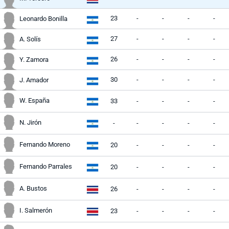
23
-
-
-
-
Leonardo Bonilla
27
-
-
-
-
A. Solís
26
-
-
-
-
Y. Zamora
30
-
-
-
-
J. Amador
W. España
33
-
-
-
-
N. Jirón
-
-
-
-
-
Fernando Moreno
20
-
-
-
-
Fernando Parrales
20
-
-
-
-
A. Bustos
26
-
-
-
-
I. Salmerón
23
-
-
-
-