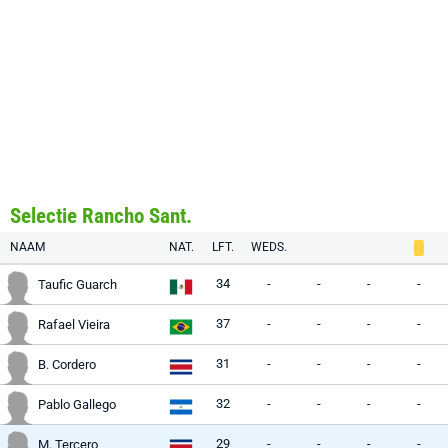
Selectie Rancho Sant.
NAAM
NAT.
LFT.
WEDS.
34
-
-
-
-
Taufic Guarch
37
-
-
-
-
Rafael Vieira
31
-
-
-
-
B. Cordero
32
-
-
-
-
Pablo Gallego
29
-
-
-
-
M. Tercero