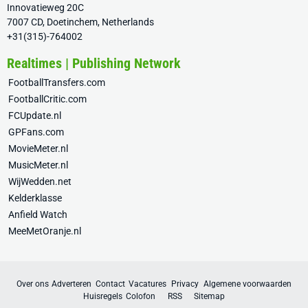
Innovatieweg 20C
7007 CD, Doetinchem, Netherlands
+31(315)-764002
Realtimes | Publishing Network
FootballTransfers.com
FootballCritic.com
FCUpdate.nl
GPFans.com
MovieMeter.nl
MusicMeter.nl
WijWedden.net
Kelderklasse
Anfield Watch
MeeMetOranje.nl
Over ons
Adverteren
Contact
Vacatures
Privacy
Algemene voorwaarden
Huisregels
Colofon
RSS
Sitemap