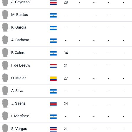
J. Cayasso
28
-
-
-
-
M. Bustos
-
-
-
-
-
K. García
-
-
-
-
-
A. Barbosa
-
-
-
-
-
F. Calero
34
-
-
-
-
I. de Leeuw
21
-
-
-
-
Ó. Mieles
27
-
-
-
-
A. Silva
-
-
-
-
-
J. Sáenz
24
-
-
-
-
I. Martínez
-
-
-
-
-
S. Vargas
21
-
-
-
-