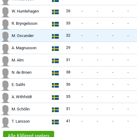
26
-
-
-
-
W. Humlehagen
33
-
-
-
-
R. Bryngelsson
32
-
-
-
-
M. Oscander
29
-
-
-
-
A. Magnusson
31
-
-
-
-
M. Alm
38
-
-
-
-
N. de Broen
36
-
-
-
-
E. Salihi
35
-
-
-
-
A. Withfeldt
31
-
-
-
-
M. Schölin
41
-
-
-
-
T. Larsson
Alle Kållered spelers