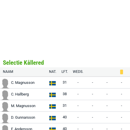
Selectie Kållered
NAAM
NAT.
LFT.
WEDS.
31
-
-
-
-
C. Magnusson
38
-
-
-
-
C. Hallberg
31
-
-
-
-
M. Magnusson
40
-
-
-
-
D. Gunnarsson
40
-
-
-
-
F. Andersson