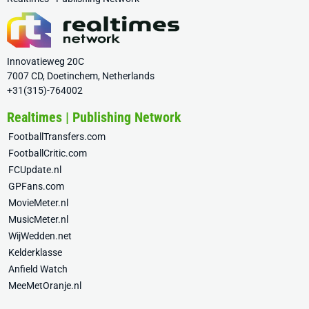
Innovatieweg 20C
7007 CD, Doetinchem, Netherlands
+31(315)-764002
Realtimes | Publishing Network
FootballTransfers.com
FootballCritic.com
FCUpdate.nl
GPFans.com
MovieMeter.nl
MusicMeter.nl
WijWedden.net
Kelderklasse
Anfield Watch
MeeMetOranje.nl