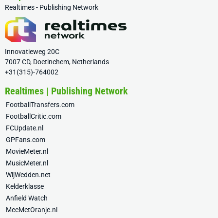
Realtimes - Publishing Network
Innovatieweg 20C
7007 CD, Doetinchem, Netherlands
+31(315)-764002
Realtimes | Publishing Network
FootballTransfers.com
FootballCritic.com
FCUpdate.nl
GPFans.com
MovieMeter.nl
MusicMeter.nl
WijWedden.net
Kelderklasse
Anfield Watch
MeeMetOranje.nl