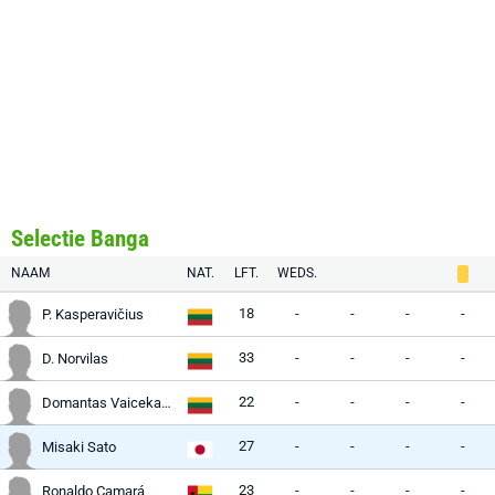
Selectie Banga
NAAM
NAT.
LFT.
WEDS.
18
-
-
-
-
P. Kasperavičius
33
-
-
-
-
D. Norvilas
22
-
-
-
-
Domantas Vaicekauskas
27
-
-
-
-
Misaki Sato
23
-
-
-
-
Ronaldo Camará