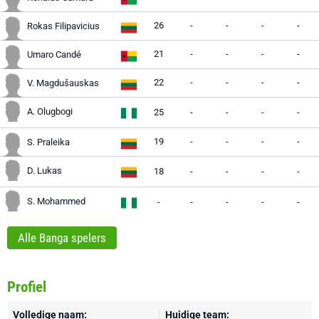
26
-
-
-
-
Rokas Filipavicius
21
-
-
-
-
Umaro Candé
22
-
-
-
-
V. Magdušauskas
A. Olugbogi
25
-
-
-
-
19
-
-
-
-
S. Praleika
D. Lukas
18
-
-
-
-
S. Mohammed
-
-
-
-
-
Alle Banga spelers
Profiel
Volledige naam:
Huidige team: