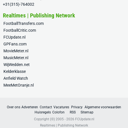
+31(315)-764002
Realtimes | Publishing Network
FootballTransfers.com
FootballCritic.com
FCUpdate.nl
GPFans.com
MovieMeter.nl
MusicMeter.nl
WijWedden.net
Kelderklasse
Anfield Watch
MeeMetOranje.nl
Over ons
Adverteren
Contact
Vacatures
Privacy
Algemene voorwaarden
Huisregels
Colofon
RSS
Sitemap
Copyright (©) 2005 - 2026
FCUpdate.nl
Realtimes | Publishing Network