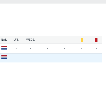
NAT.
LFT.
WEDS.
-
-
-
-
-
-
-
-
-
-
-
-