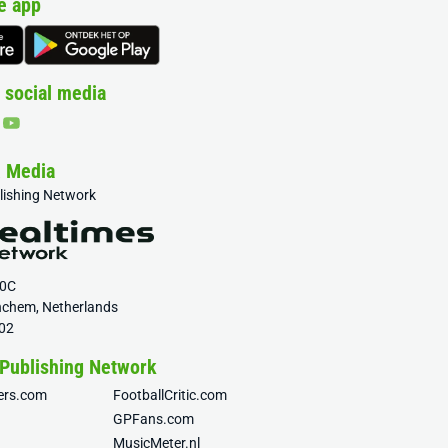
e app
 social media
& Media
blishing Network
20C
nchem, Netherlands
02
 Publishing Network
fers.com
FootballCritic.com
GPFans.com
MusicMeter.nl