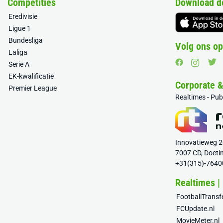
Competities
Download d
Eredivisie
Ligue 1
Bundesliga
Volg ons op
Laliga
Serie A
EK-kwalificatie
Corporate 
Premier League
Realtimes - Pu
Innovatieweg 
7007 CD, Doeti
+31(315)-7640
Realtimes |
FootballTrans
FCUpdate.nl
MovieMeter.nl