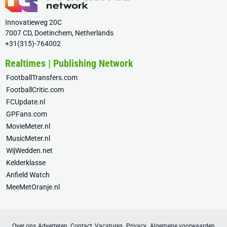
Innovatieweg 20C
7007 CD, Doetinchem, Netherlands
+31(315)-764002
Realtimes | Publishing Network
FootballTransfers.com
FootballCritic.com
FCUpdate.nl
GPFans.com
MovieMeter.nl
MusicMeter.nl
WijWedden.net
Kelderklasse
Anfield Watch
MeeMetOranje.nl
Over ons
Adverteren
Contact
Vacatures
Privacy
Algemene voorwaarden