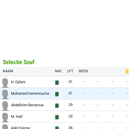
Selectie Souf
NAAM
NAT.
LFT.
WEDS.
41
-
-
-
-
H. Djilani
31
-
-
-
-
Mohamed Hammouche
29
-
-
-
-
Abdelkrim Benarous
25
-
-
-
-
M. Haif
36
-
-
-
-
Adel Djerrar