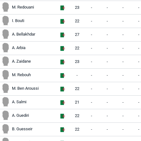
M. Redouani
23
-
-
-
-
I. Bouti
22
-
-
-
-
A. Bellakhdar
27
-
-
-
-
A. Arbia
22
-
-
-
-
A. Zaidane
23
-
-
-
-
M. Rebouh
-
-
-
-
-
M. Ben Aroussi
22
-
-
-
-
A. Salmi
21
-
-
-
-
A. Guediri
22
-
-
-
-
B. Guesseir
22
-
-
-
-