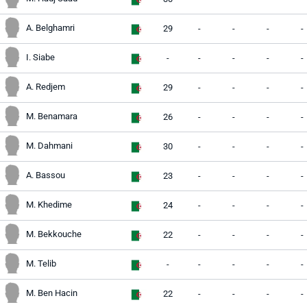
A. Belghamri
29
-
-
-
-
I. Siabe
-
-
-
-
-
A. Redjem
29
-
-
-
-
M. Benamara
26
-
-
-
-
M. Dahmani
30
-
-
-
-
A. Bassou
23
-
-
-
-
M. Khedime
24
-
-
-
-
M. Bekkouche
22
-
-
-
-
M. Telib
-
-
-
-
-
M. Ben Hacin
22
-
-
-
-