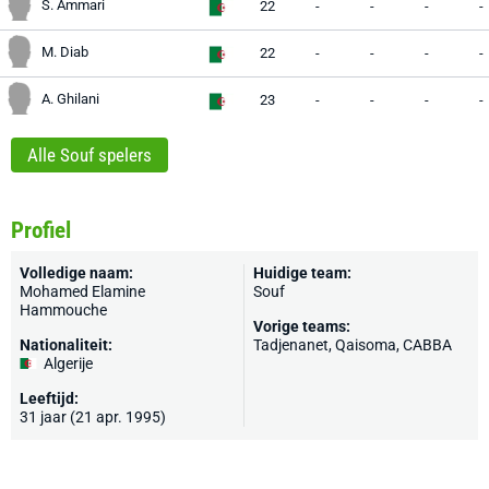
S. Ammari
22
-
-
-
-
M. Diab
22
-
-
-
-
A. Ghilani
23
-
-
-
-
Alle Souf spelers
Profiel
Volledige naam:
Huidige team:
Mohamed Elamine
Souf
Hammouche
Vorige teams:
Nationaliteit:
Tadjenanet, Qaisoma, CABBA
Algerije
Leeftijd:
31 jaar (21 apr. 1995)