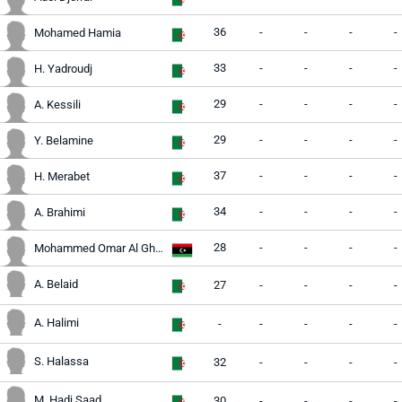
36
-
-
-
-
Mohamed Hamia
33
-
-
-
-
H. Yadroudj
29
-
-
-
-
A. Kessili
29
-
-
-
-
Y. Belamine
37
-
-
-
-
H. Merabet
34
-
-
-
-
A. Brahimi
28
-
-
-
-
Mohammed Omar Al Ghunaymi
A. Belaid
27
-
-
-
-
A. Halimi
-
-
-
-
-
S. Halassa
32
-
-
-
-
M. Hadj Saad
30
-
-
-
-