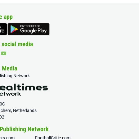
e app
 social media
& Media
blishing Network
20C
nchem, Netherlands
02
 Publishing Network
fers.com
FootballCritic.com