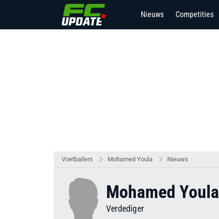
Nieuws
Competities
Voetballers
Mohamed Youla
Nieuws
Mohamed Youla
Verdediger