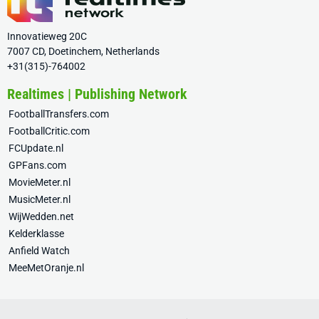
Innovatieweg 20C
7007 CD, Doetinchem, Netherlands
+31(315)-764002
Realtimes | Publishing Network
FootballTransfers.com
FootballCritic.com
FCUpdate.nl
GPFans.com
MovieMeter.nl
MusicMeter.nl
WijWedden.net
Kelderklasse
Anfield Watch
MeeMetOranje.nl