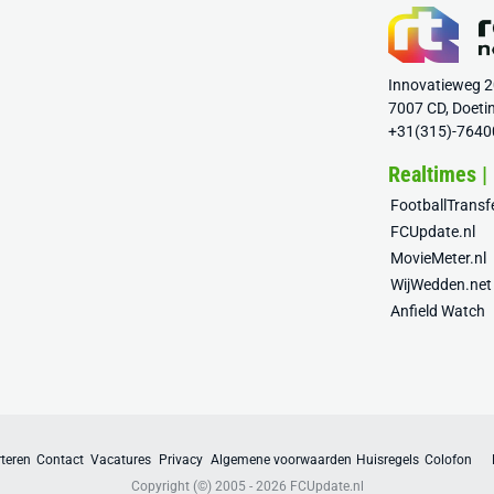
Innovatieweg 
7007 CD, Doeti
+31(315)-7640
Realtimes |
FootballTrans
FCUpdate.nl
MovieMeter.nl
WijWedden.net
Anfield Watch
teren
Contact
Vacatures
Privacy
Algemene voorwaarden
Huisregels
Colofon
Copyright (©) 2005 - 2026
FCUpdate.nl