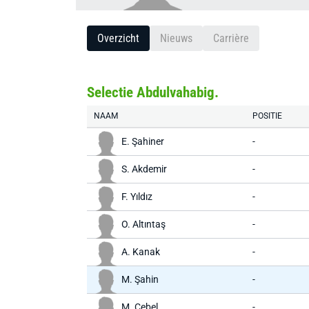
Overzicht
Nieuws
Carrière
Selectie Abdulvahabig.
NAAM
POSITIE
E. Şahiner
-
S. Akdemir
-
F. Yıldız
-
O. Altıntaş
-
A. Kanak
-
M. Şahin
-
M. Cebel
-