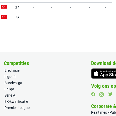
24
-
-
-
-
-
26
-
-
-
-
-
Competities
Download d
Eredivisie
Ligue 1
Bundesliga
Volg ons op
Laliga
Serie A
EK-kwalificatie
Corporate 
Premier League
Realtimes - Pu