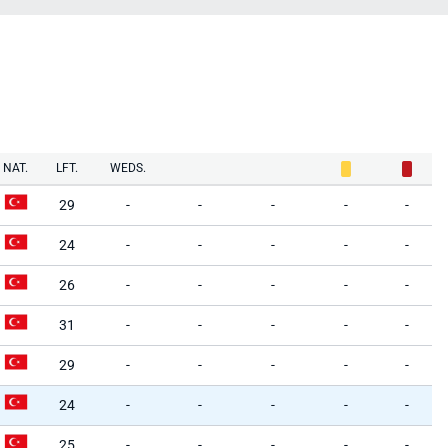
NAT.
LFT.
WEDS.
29
-
-
-
-
-
24
-
-
-
-
-
26
-
-
-
-
-
31
-
-
-
-
-
29
-
-
-
-
-
24
-
-
-
-
-
25
-
-
-
-
-