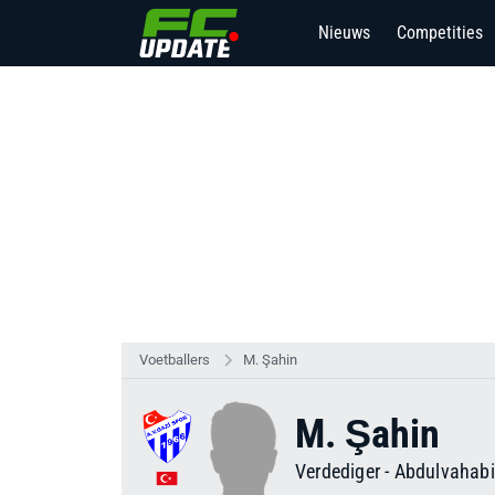
Nieuws
Competities
Voetballers
M. Şahin
M. Şahin
Verdediger
-
Abdulvahabi