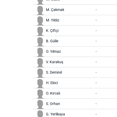
M. Çakmak
-
M. Yıldız
-
K. Çiftçi
-
B. Gülle
-
O. Yılmaz
-
V. Karakuş
-
S. Demirel
-
H. Ekici
-
O. Kırcalı
-
S. Orhan
-
G. Yerlikaya
-