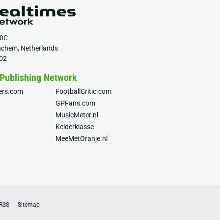
20C
nchem, Netherlands
02
 Publishing Network
fers.com
FootballCritic.com
GPFans.com
MusicMeter.nl
Kelderklasse
MeeMetOranje.nl
RSS
Sitemap