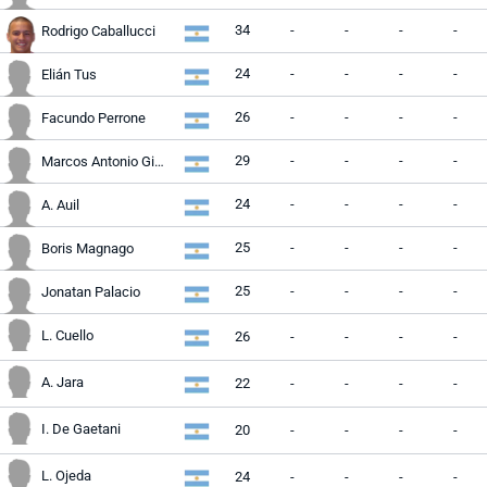
34
-
-
-
-
Rodrigo Caballucci
24
-
-
-
-
Elián Tus
26
-
-
-
-
Facundo Perrone
29
-
-
-
-
Marcos Antonio Giménez
24
-
-
-
-
A. Auil
25
-
-
-
-
Boris Magnago
25
-
-
-
-
Jonatan Palacio
L. Cuello
26
-
-
-
-
A. Jara
22
-
-
-
-
I. De Gaetani
20
-
-
-
-
L. Ojeda
24
-
-
-
-