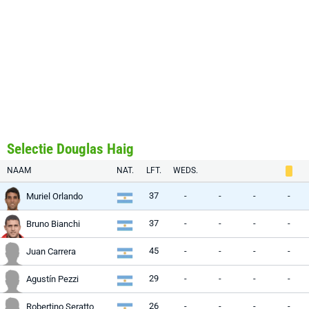
Selectie Douglas Haig
NAAM
NAT.
LFT.
WEDS.
37
-
-
-
-
Muriel Orlando
37
-
-
-
-
Bruno Bianchi
45
-
-
-
-
Juan Carrera
29
-
-
-
-
Agustín Pezzi
26
-
-
-
-
Robertino Seratto