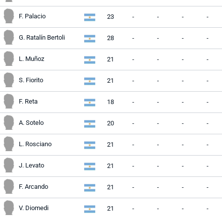
F. Palacio
23
-
-
-
-
G. Ratalín Bertoli
28
-
-
-
-
L. Muñoz
21
-
-
-
-
S. Fiorito
21
-
-
-
-
F. Reta
18
-
-
-
-
A. Sotelo
20
-
-
-
-
L. Rosciano
21
-
-
-
-
J. Levato
21
-
-
-
-
F. Arcando
21
-
-
-
-
V. Diomedi
21
-
-
-
-