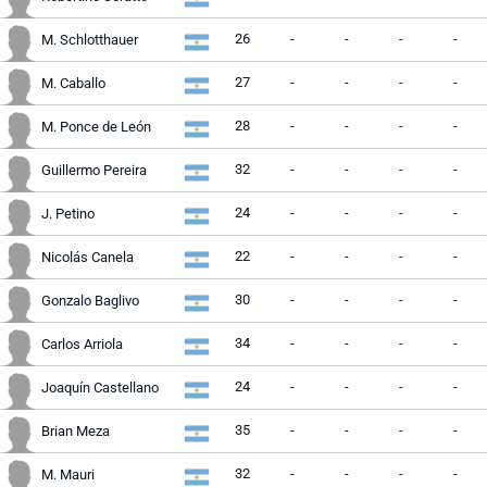
26
-
-
-
-
M. Schlotthauer
27
-
-
-
-
M. Caballo
28
-
-
-
-
M. Ponce de León
32
-
-
-
-
Guillermo Pereira
24
-
-
-
-
J. Petino
22
-
-
-
-
Nicolás Canela
30
-
-
-
-
Gonzalo Baglivo
34
-
-
-
-
Carlos Arriola
24
-
-
-
-
Joaquín Castellano
35
-
-
-
-
Brian Meza
32
-
-
-
-
M. Mauri