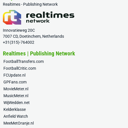
Realtimes - Publishing Network
Innovatieweg 20C
7007 CD, Doetinchem, Netherlands
+31(315)-764002
Realtimes | Publishing Network
FootballTransfers.com
FootballCritic.com
FCUpdate.nl
GPFans.com
MovieMeter.nl
MusicMeter.nl
WijWedden.net
Kelderklasse
Anfield Watch
MeeMetOranje.nl