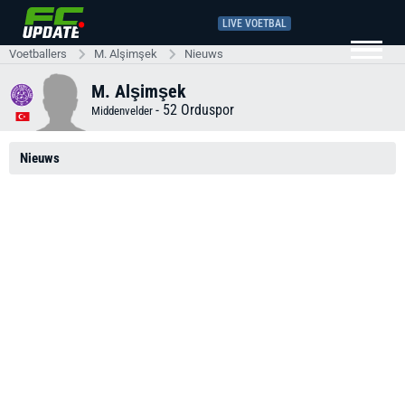
LIVE VOETBAL
Voetballers
M. Alşimşek
Nieuws
M. Alşimşek
-
52 Orduspor
Middenvelder
Nieuws