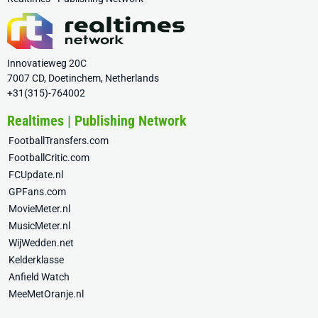
Innovatieweg 20C
7007 CD, Doetinchem, Netherlands
+31(315)-764002
Realtimes | Publishing Network
FootballTransfers.com
FootballCritic.com
FCUpdate.nl
GPFans.com
MovieMeter.nl
MusicMeter.nl
WijWedden.net
Kelderklasse
Anfield Watch
MeeMetOranje.nl