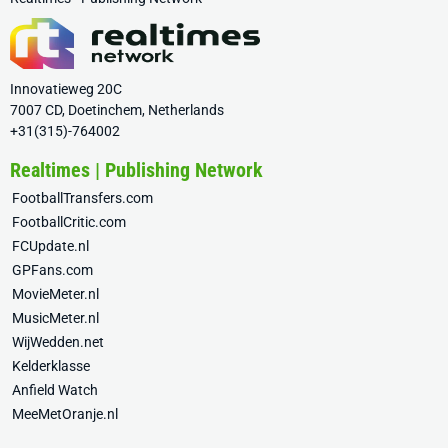
Innovatieweg 20C
7007 CD, Doetinchem, Netherlands
+31(315)-764002
Realtimes | Publishing Network
FootballTransfers.com
FootballCritic.com
FCUpdate.nl
GPFans.com
MovieMeter.nl
MusicMeter.nl
WijWedden.net
Kelderklasse
Anfield Watch
MeeMetOranje.nl