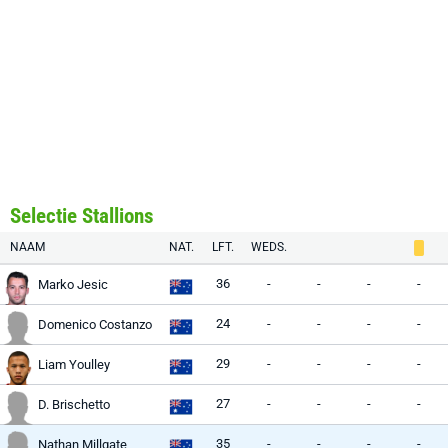
Selectie Stallions
NAAM
NAT.
LFT.
WEDS.
36
-
-
-
-
Marko Jesic
24
-
-
-
-
Domenico Costanzo
29
-
-
-
-
Liam Youlley
27
-
-
-
-
D. Brischetto
35
-
-
-
-
Nathan Millgate