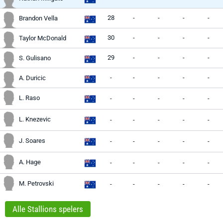
28
-
-
-
-
Brandon Vella
30
-
-
-
-
Taylor McDonald
29
-
-
-
-
S. Gulisano
-
-
-
-
-
A. Duricic
L. Raso
-
-
-
-
-
L. Knezevic
-
-
-
-
-
J. Soares
-
-
-
-
-
A. Hage
-
-
-
-
-
M. Petrovski
-
-
-
-
-
Alle Stallions spelers