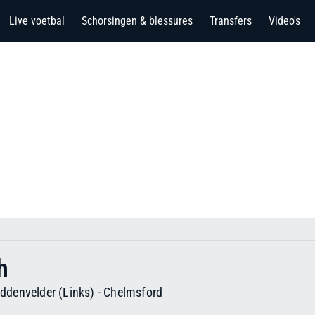
Live voetbal
Schorsingen & blessures
Transfers
Video's
h
iddenvelder (Links)
-
Chelmsford