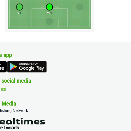
VL
VC
e app
 social media
& Media
blishing Network