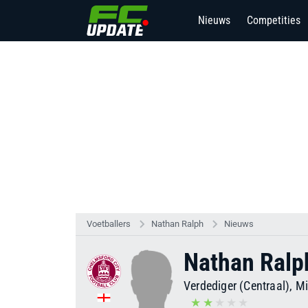
Nieuws
Competities
Voetballers
Nathan Ralph
Nieuws
Nathan Ralp
Verdediger (Centraal), M