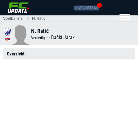
3
LIVE VOETBAL
Voetballers
N. Ratić
N. Ratić
-
Bački Jarak
Verdediger
Overzicht