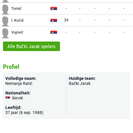
-
-
-
-
-
Tomić
29
-
-
-
-
I. Kočiš
-
-
-
-
-
Vujović
Alle Bački Jarak spelers
Profiel
Volledige naam:
Huidige team:
Nemanja Ratić
Bački Jarak
Nationaliteit:
Servië
Leeftijd:
37 jaar (6 sep. 1988)