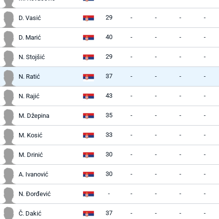
29
-
-
-
-
D. Vasić
40
-
-
-
-
D. Marić
29
-
-
-
-
N. Stojšić
37
-
-
-
-
N. Ratić
43
-
-
-
-
N. Rajić
35
-
-
-
-
M. Džepina
33
-
-
-
-
M. Kosić
30
-
-
-
-
M. Drinić
30
-
-
-
-
A. Ivanović
-
-
-
-
-
N. Đorđević
37
-
-
-
-
Č. Dakić