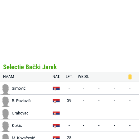
Selectie Bački Jarak
NAAM
NAT.
LFT.
WEDS.
-
-
-
-
-
Simović
39
-
-
-
-
B. Pavlović
-
-
-
-
-
Grahovac
-
-
-
-
-
Đokić
28
-
-
-
-
M. Kovačević