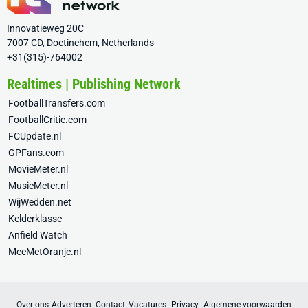
Innovatieweg 20C
7007 CD, Doetinchem, Netherlands
+31(315)-764002
Realtimes | Publishing Network
FootballTransfers.com
FootballCritic.com
FCUpdate.nl
GPFans.com
MovieMeter.nl
MusicMeter.nl
WijWedden.net
Kelderklasse
Anfield Watch
MeeMetOranje.nl
Over ons
Adverteren
Contact
Vacatures
Privacy
Algemene voorwaarden