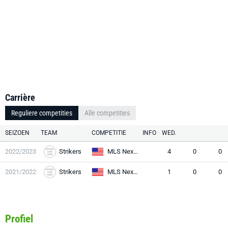
Carrière
Reguliere competities
Alle competities
SEIZOEN
TEAM
COMPETITIE
INFO
WED.
2022/2023
Strikers
MLS Next U19
4
0
0
2021/2022
Strikers
MLS Next U17
1
0
0
Profiel