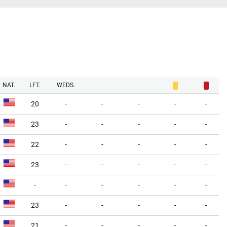
NAT.
LFT.
WEDS.
20
-
-
-
-
-
23
-
-
-
-
-
22
-
-
-
-
-
23
-
-
-
-
-
-
-
-
-
-
-
23
-
-
-
-
-
21
-
-
-
-
-