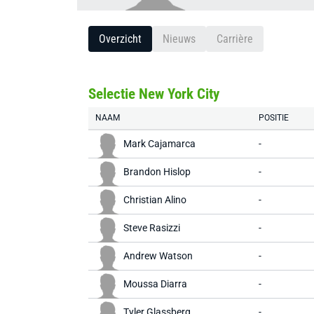
Overzicht
Nieuws
Carrière
Selectie New York City
NAAM
POSITIE
Mark Cajamarca
-
Brandon Hislop
-
Christian Alino
-
Steve Rasizzi
-
Andrew Watson
-
Moussa Diarra
-
Tyler Glassberg
-