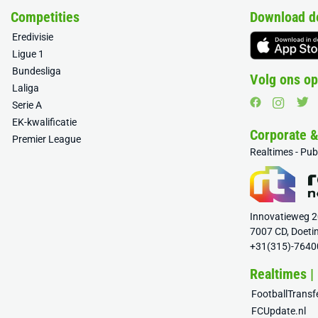
Competities
Download d
Eredivisie
Ligue 1
Bundesliga
Volg ons op
Laliga
Serie A
EK-kwalificatie
Corporate 
Premier League
Realtimes - Pu
Innovatieweg 
7007 CD, Doeti
+31(315)-7640
Realtimes |
FootballTrans
FCUpdate.nl