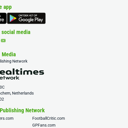
e app
 social media
& Media
blishing Network
20C
nchem, Netherlands
02
 Publishing Network
fers.com
FootballCritic.com
GPFans.com