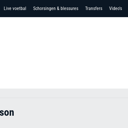
Live voetbal
Schorsingen & blessures
Transfers
Video's
lson