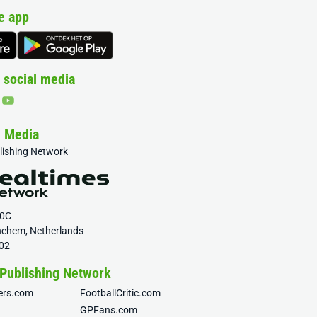
e app
 social media
& Media
blishing Network
20C
nchem, Netherlands
02
 Publishing Network
fers.com
FootballCritic.com
GPFans.com