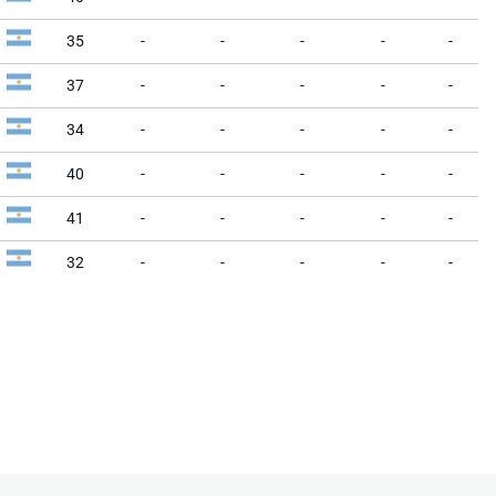
35
-
-
-
-
-
37
-
-
-
-
-
34
-
-
-
-
-
40
-
-
-
-
-
41
-
-
-
-
-
32
-
-
-
-
-