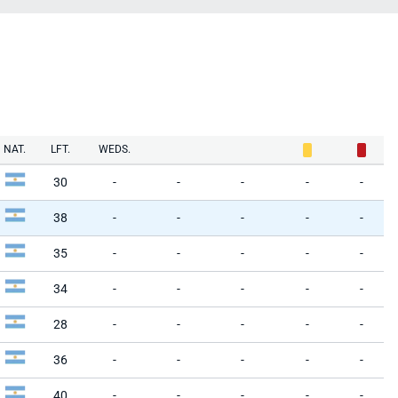
NAT.
LFT.
WEDS.
30
-
-
-
-
-
38
-
-
-
-
-
35
-
-
-
-
-
34
-
-
-
-
-
28
-
-
-
-
-
36
-
-
-
-
-
40
-
-
-
-
-