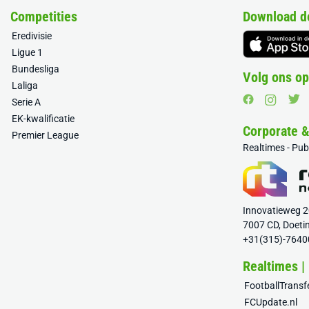
Competities
Download d
Eredivisie
Ligue 1
Bundesliga
Volg ons op
Laliga
Serie A
EK-kwalificatie
Corporate 
Premier League
Realtimes - Pu
Innovatieweg 
7007 CD, Doeti
+31(315)-7640
Realtimes |
FootballTrans
FCUpdate.nl