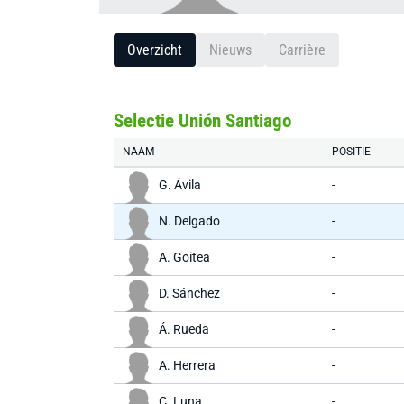
Overzicht
Nieuws
Carrière
Selectie Unión Santiago
NAAM
POSITIE
G. Ávila
-
N. Delgado
-
A. Goitea
-
D. Sánchez
-
Á. Rueda
-
A. Herrera
-
C. Luna
-