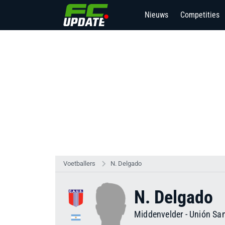
Nieuws
Competities
Voetballers
N. Delgado
N. Delgado
Middenvelder
-
Unión Sa