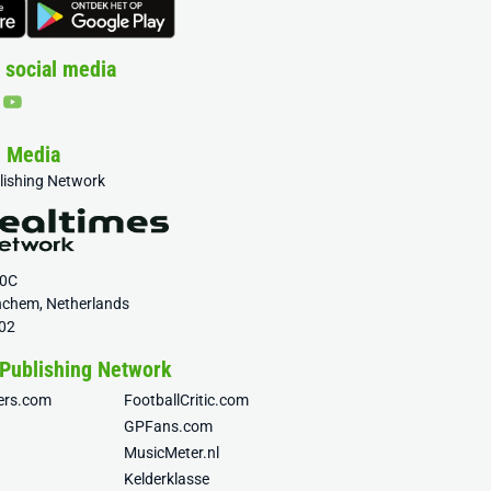
 social media
& Media
blishing Network
20C
nchem, Netherlands
02
 Publishing Network
fers.com
FootballCritic.com
GPFans.com
MusicMeter.nl
Kelderklasse