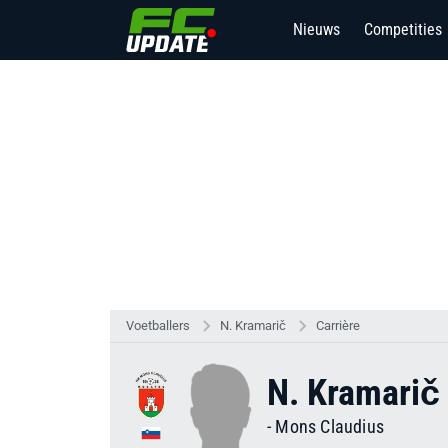
Nieuws
Competities
1
Voetballers
N. Kramarič
Carrière
N. Kramarič
-
Mons Claudius