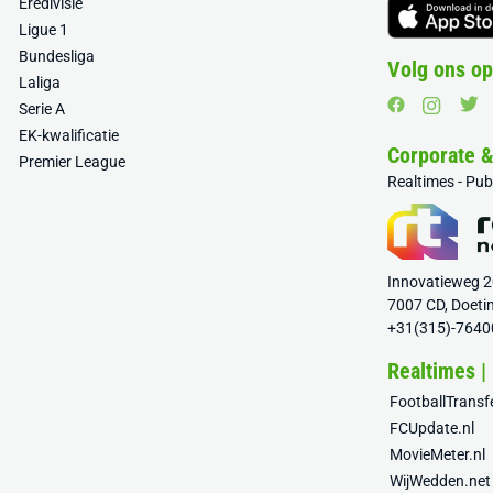
Eredivisie
Ligue 1
Bundesliga
Volg ons op
Laliga
Serie A
EK-kwalificatie
Corporate 
Premier League
Realtimes - Pu
Innovatieweg 
7007 CD, Doeti
+31(315)-7640
Realtimes |
FootballTrans
FCUpdate.nl
MovieMeter.nl
WijWedden.net