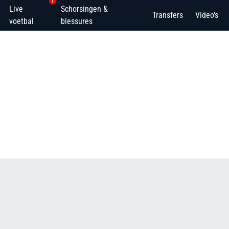
1
Live
Schorsingen &
Transfers
Video's
voetbal
blessures