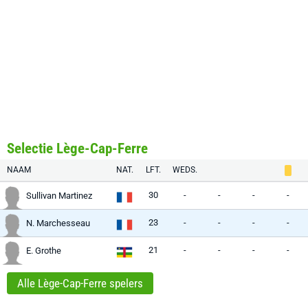
Selectie Lège-Cap-Ferre
NAAM
NAT.
LFT.
WEDS.
30
-
-
-
-
Sullivan Martinez
23
-
-
-
-
N. Marchesseau
21
-
-
-
-
E. Grothe
Alle Lège-Cap-Ferre spelers