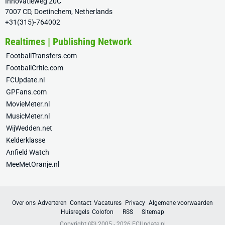
Innovatieweg 20C
7007 CD, Doetinchem, Netherlands
+31(315)-764002
Realtimes | Publishing Network
FootballTransfers.com
FootballCritic.com
FCUpdate.nl
GPFans.com
MovieMeter.nl
MusicMeter.nl
WijWedden.net
Kelderklasse
Anfield Watch
MeeMetOranje.nl
Over ons
Adverteren
Contact
Vacatures
Privacy
Algemene voorwaarden
Huisregels
Colofon
RSS
Sitemap
Copyright (©) 2005 - 2026
FCUpdate.nl