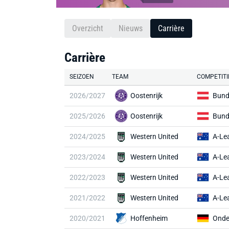
Overzicht
Nieuws
Carrière
Carrière
SEIZOEN
TEAM
COMPETITI
2026/2027
Oostenrijk
Bund
2025/2026
Oostenrijk
Bund
2024/2025
Western United
A-Le
2023/2024
Western United
A-Le
2022/2023
Western United
A-Le
2021/2022
Western United
A-Le
2020/2021
Hoffenheim
Onde