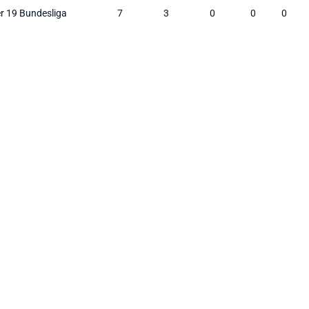
r 19 Bundesliga
7
3
0
0
0