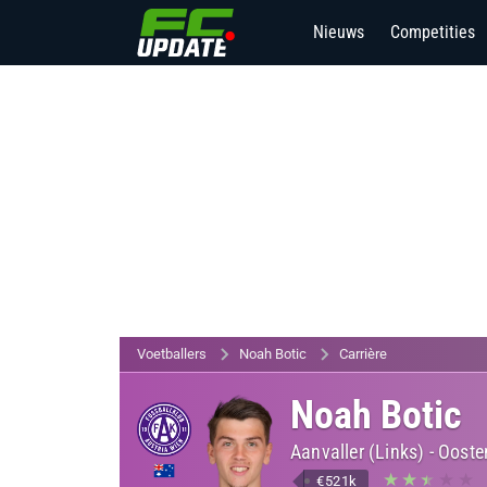
Nieuws
Competities
Voetballers
Noah Botic
Carrière
Noah Botic
Aanvaller (Links)
-
Oosten
€521k