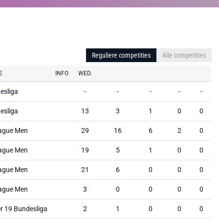
Reguliere competities
Alle competities
E
INFO
WED.
esliga
-
-
-
-
-
esliga
13
3
1
0
0
ague Men
29
16
6
2
0
ague Men
19
5
1
0
0
ague Men
21
6
0
0
0
ague Men
3
0
0
0
0
r 19 Bundesliga
2
1
0
0
0