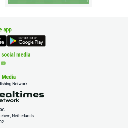
e app
 social media
& Media
blishing Network
20C
nchem, Netherlands
02