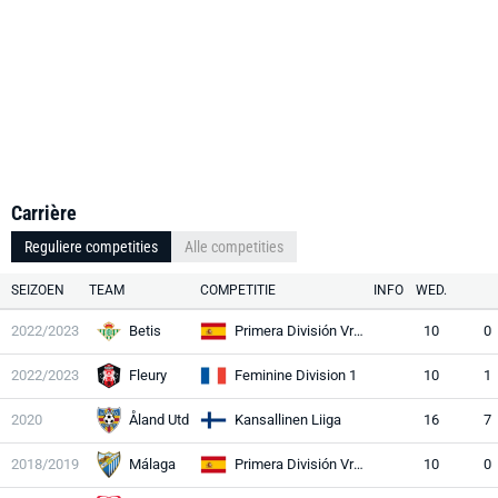
Carrière
Reguliere competities
Alle competities
SEIZOEN
TEAM
COMPETITIE
INFO
WED.
2022/2023
Betis
Primera División Vrouwen
10
0
2022/2023
Fleury
Feminine Division 1
10
1
2020
Åland Utd
Kansallinen Liiga
16
7
2018/2019
Málaga
Primera División Vrouwen
10
0