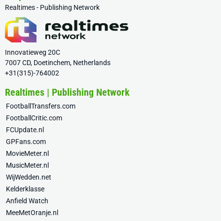
Realtimes - Publishing Network
Innovatieweg 20C
7007 CD, Doetinchem, Netherlands
+31(315)-764002
Realtimes | Publishing Network
FootballTransfers.com
FootballCritic.com
FCUpdate.nl
GPFans.com
MovieMeter.nl
MusicMeter.nl
WijWedden.net
Kelderklasse
Anfield Watch
MeeMetOranje.nl