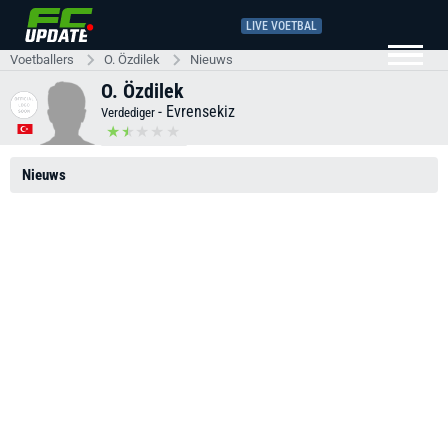
LIVE VOETBAL
Voetballers
O. Özdilek
Nieuws
O. Özdilek
-
Evrensekiz
Verdediger
Nieuws